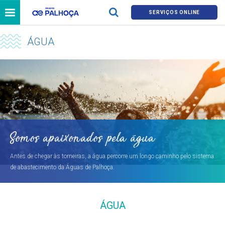
SERVIÇOS ONLINE
ÁGUA
Somos apaixonados pela água
Antes de chegar às torneiras, a água percorre um longo caminho pelo sistema
de abastecimento da Águas de Palhoça.
ÁGUA