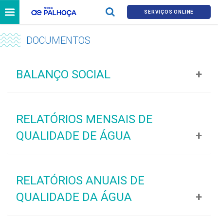
SERVIÇOS ONLINE
DOCUMENTOS
BALANÇO SOCIAL
Arquivo
Tamanho
Visualizar
RELATÓRIOS MENSAIS DE
Balanço Social 2025
15 MB
QUALIDADE DE ÁGUA
Arquivo
Tamanho
Visualizar
RELATÓRIOS ANUAIS DE
IQA Julho 2026
315 KB
QUALIDADE DA ÁGUA
IQA Junho 2026
243 KB
IQA Maio 2026
301 KB