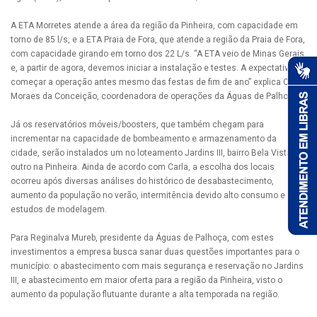
A ETA Morretes atende a área da região da Pinheira, com capacidade em
torno de 85 l/s, e a ETA Praia de Fora, que atende a região da Praia de Fora,
com capacidade girando em torno dos 22 L/s. “A ETA veio de Minas Gerais
e, a partir de agora, devemos iniciar a instalação e testes. A expectativa é
começar a operação antes mesmo das festas de fim de ano” explica Carla
Moraes da Conceição, coordenadora de operações da Águas de Palhoça.
Já os reservatórios móveis/boosters, que também chegam para
incrementar na capacidade de bombeamento e armazenamento da
cidade, serão instalados um no loteamento Jardins III, bairro Bela Vista, e
outro na Pinheira. Ainda de acordo com Carla, a escolha dos locais
ocorreu após diversas análises do histórico de desabastecimento,
aumento da população no verão, intermitência devido alto consumo e
estudos de modelagem.
Para Reginalva Mureb, presidente da Águas de Palhoça, com estes
investimentos a empresa busca sanar duas questões importantes para o
município: o abastecimento com mais segurança e reservação no Jardins
III, e abastecimento em maior oferta para a região da Pinheira, visto o
aumento da população flutuante durante a alta temporada na região.