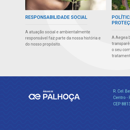
POLÍTIC
RESPONSABILIDADE SOCIAL
PROTEÇ
A atuação social e ambientalmente
A Aegea bu
responsável faz parte da nossa história e
transparên
do nosso propósito.
o seu co
tratamento
R. Cel. 
Centro - 
CEP 881