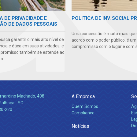
A DE PRIVACIDADE E
POLITICA DE INV. SOCIAL P
ÃO DE DADOS PESSOAIS
Uma concessão é muito mais qu
sca garantir o mais alto nível de
acordo com o poder público, é um
cia e ética em suas atividades, e
compromisso com o lugar e com s
mpromisso também se estende ao
...
Bernardino Machado, 408
A Empresa
Se
Palhoça - SC
Quem Somos
Ág
30-220
Compliance
Es
Leg
Notícias
Do