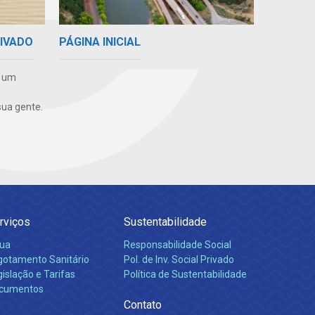
PÁGINA INICIAL
RIVADO
e um
ua gente.
rviços
Sustentabilidade
ua
Responsabilidade Social
gotamento Sanitário
Pol. de Inv. Social Privado
islação e Tarifas
Política de Sustentabilidade
cumentos
Contato