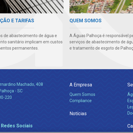
ÇÃO E TARIFAS
QUEM SOMOS
os de abastecimento de água e
A Águas Palhoça é responsável p
to sanitário implicam em custos
serviços de abastecimento de águ
mentos permanentes.
e tratamento de esgoto de Palhoç
Bernardino Machado, 408
A Empresa
Se
Palhoça - SC
Quem Somos
Ág
30-220
Compliance
Es
Leg
Notícias
Do
 Redes Sociais
Ca