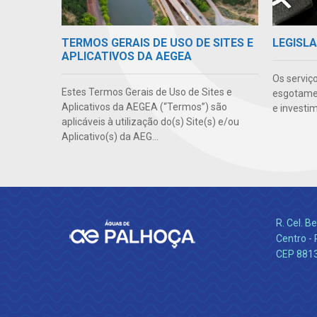
TERMOS GERAIS DE USO DE SITES E
LEGISLA
APLICATIVOS DA AEGEA
Os serviç
Estes Termos Gerais de Uso de Sites e
esgotamen
Aplicativos da AEGEA (“Termos”) são
e investi
aplicáveis à utilização do(s) Site(s) e/ou
Aplicativo(s) da AEG...
R. Cel. 
Centro - 
CEP 881