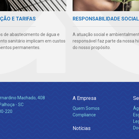
ÇÃO E TARIFAS
RESPONSABILIDADE SOCIAL
os de abastecimento de água e
A atuação social e ambientalmen
to sanitário implicam em custos
responsável faz parte da nossa hi
mentos permanentes.
do nosso propósito.
Bernardino Machado, 408
A Empresa
Se
Palhoça - SC
Quem Somos
Ág
30-220
Compliance
Es
Leg
Notícias
Do