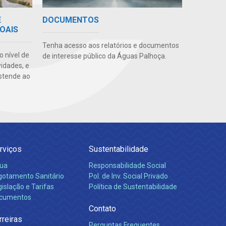
E
DOCUMENTOS
OAIS
Tenha acesso aos relatórios e documentos
o nível de
de interesse público da Águas Palhoça.
vidades, e
stende ao
rviços
Sustentabilidade
ua
Responsabilidade Social
gotamento Sanitário
Pol. de Inv. Social Privado
islação e Tarifas
Política de Sustentabilidade
cumentos
Contato
rreiras
Perguntas Frequentes