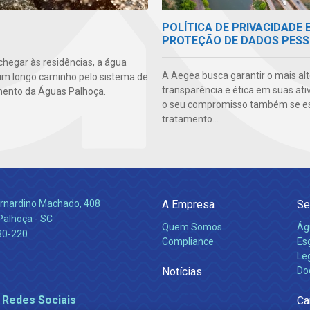
POLÍTICA DE PRIVACIDADE 
PROTEÇÃO DE DADOS PESS
chegar às residências, a água
A Aegea busca garantir o mais alt
um longo caminho pelo sistema de
transparência e ética em suas ati
ento da Águas Palhoça.
o seu compromisso também se e
tratamento...
Bernardino Machado, 408
A Empresa
Se
Palhoça - SC
Quem Somos
Ág
30-220
Compliance
Es
Leg
Notícias
Do
 Redes Sociais
Ca