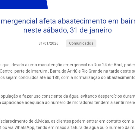
mergencial afeta abastecimento em bairr
neste sábado, 31 de janeiro
Comunicados
31/01/2026
 que, devido a uma manutenção emergencial na Rua 24 de Abril, poderá
entro, parte do Imaruim , Barra do Aririú e Rio Grande na tarde deste s
lhos sejam concluídos até às 18h, com a normalização do abasteciment
população a fazer uso consciente da água, evitando desperdícios durant
 capacidade adequada ao número de moradores tendem a sentir meno
sclarecimento de dúvidas, os clientes podem entrar em contato com a
4 ou via WhatsApp, tendo em mãos a fatura de água ou o número da ma