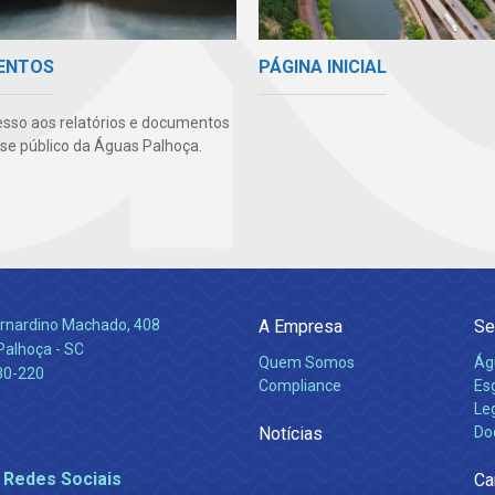
PÁGINA INICIAL
ENTOS
sso aos relatórios e documentos
sse público da Águas Palhoça.
Bernardino Machado, 408
A Empresa
Se
Palhoça - SC
Quem Somos
Ág
30-220
Compliance
Es
Leg
Notícias
Do
 Redes Sociais
Ca