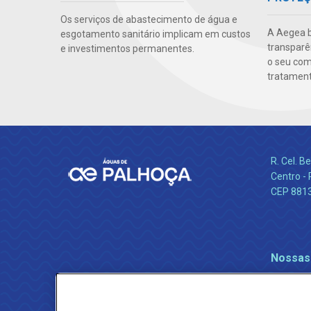
Os serviços de abastecimento de água e
A Aegea bu
esgotamento sanitário implicam em custos
transparên
e investimentos permanentes.
o seu co
tratamento
R. Cel. 
Centro - 
CEP 881
Nossas