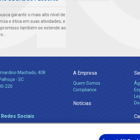
sca garantir o mais alto nível de
cia e ética em suas atividades, e
mpromisso também se estende ao
...
Bernardino Machado, 408
A Empresa
Se
Palhoça - SC
Quem Somos
Ág
30-220
Compliance
Es
Leg
Notícias
Do
 Redes Sociais
Ca