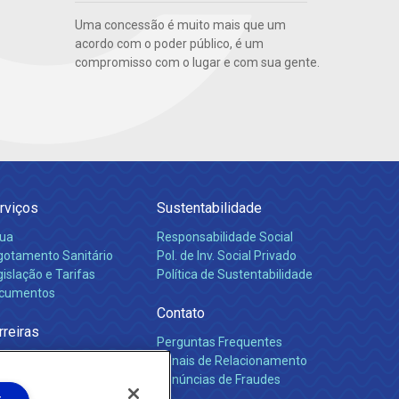
Uma concessão é muito mais que um
acordo com o poder público, é um
compromisso com o lugar e com sua gente.
rviços
Sustentabilidade
ua
Responsabilidade Social
gotamento Sanitário
Pol. de Inv. Social Privado
islação e Tarifas
Política de Sustentabilidade
cumentos
Contato
rreiras
Perguntas Frequentes
Canais de Relacionamento
Denúncias de Fraudes