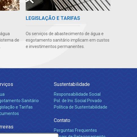
LEGISLAÇÃO E TARIFAS
 água
Os serviços de abastecimento de água e
sistema de
esgotamento sanitário implicam em custos
.
e investimentos permanentes.
rviços
Sustentabilidade
ua
Responsabilidade Social
gotamento Sanitário
Pol. de Inv. Social Privado
islação e Tarifas
Política de Sustentabilidade
cumentos
Contato
rreiras
Perguntas Frequentes
Canais de Relacionamento