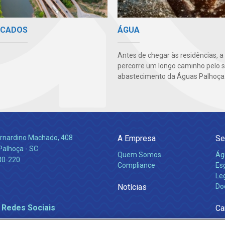
ICADOS
ÁGUA
Antes de chegar às residências, a
percorre um longo caminho pelo 
abastecimento da Águas Palhoça
Bernardino Machado, 408
A Empresa
Se
Palhoça - SC
Quem Somos
Ág
30-220
Compliance
Es
Leg
Notícias
Do
 Redes Sociais
Ca