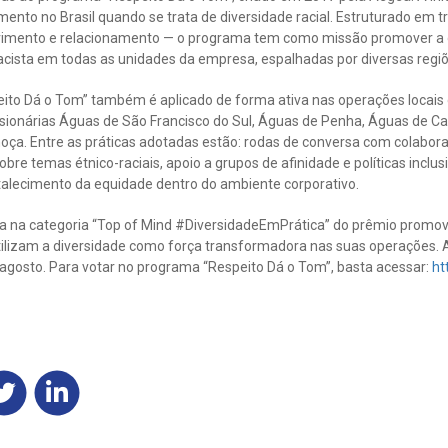
ento no Brasil quando se trata de diversidade racial. Estruturado em tr
imento e relacionamento — o programa tem como missão promover a di
racista em todas as unidades da empresa, espalhadas por diversas regiõ
eito Dá o Tom” também é aplicado de forma ativa nas operações locai
sionárias Águas de São Francisco do Sul, Águas de Penha, Águas de C
ça. Entre as práticas adotadas estão: rodas de conversa com colaborad
obre temas étnico-raciais, apoio a grupos de afinidade e políticas inclu
alecimento da equidade dentro do ambiente corporativo.
sta na categoria “Top of Mind #DiversidadeEmPrática” do prêmio promov
lizam a diversidade como força transformadora nas suas operações. A
de agosto. Para votar no programa “Respeito Dá o Tom”, basta acessar:
ht