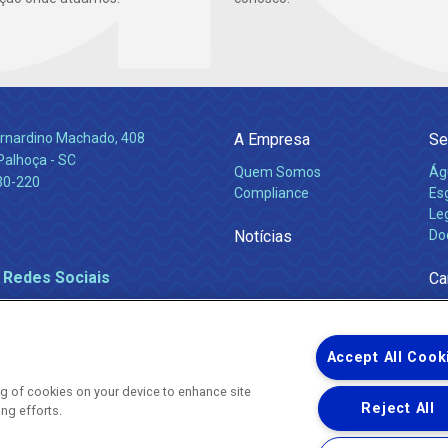
Bernardino Machado, 408
A Empresa
Se
Palhoça - SC
Quem Somos
Ág
30-220
Compliance
Es
Leg
Notícias
Do
 Redes Sociais
Ca
Accept All Cook
ing of cookies on your device to enhance site
Reject All
ing efforts.
Uma empresa
Copyright ® 2026 - Todos os Direitos Reservados.