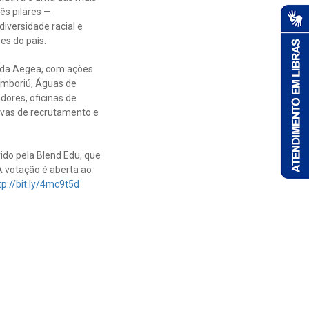
ês pilares —
versidade racial e
es do país.
s da Aegea, com ações
amboriú, Águas de
ores, oficinas de
sivas de recrutamento e
ido pela Blend Edu, que
 votação é aberta ao
tp://bit.ly/4mc9t5d