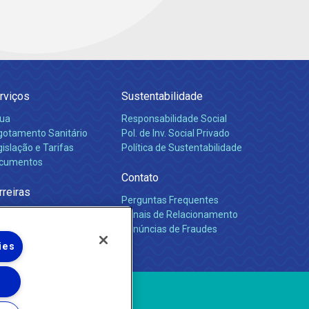
rviços
Sustentabilidade
ua
Responsabilidade Social
gotamento Sanitário
Pol. de Inv. Social Privado
islação e Tarifas
Política de Sustentabilidade
cumentos
Contato
rreiras
Perguntas Frequentes
Canais de Relacionamento
Denúncias de Fraudes
ies