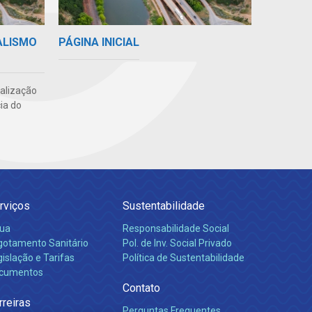
ALISMO
PÁGINA INICIAL
ealização
ia do
rviços
Sustentabilidade
ua
Responsabilidade Social
gotamento Sanitário
Pol. de Inv. Social Privado
islação e Tarifas
Política de Sustentabilidade
cumentos
Contato
rreiras
Perguntas Frequentes