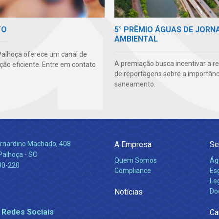
5° PRÊMIO ÁGUAS DE JORN
TO
AMBIENTAL
alhoça oferece um canal de
A premiação busca incentivar a r
ão eficiente. Entre em contato
de reportagens sobre a importânc
saneamento.
Bernardino Machado, 408
A Empresa
Se
Palhoça - SC
Quem Somos
Ág
30-220
Compliance
Es
Leg
Notícias
Do
 Redes Sociais
Ca