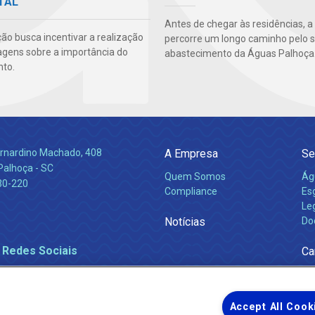
TAL
Antes de chegar às residências, a
ão busca incentivar a realização
percorre um longo caminho pelo 
agens sobre a importância do
abastecimento da Águas Palhoça
to.
Bernardino Machado, 408
A Empresa
Se
Palhoça - SC
Quem Somos
Ág
30-220
Compliance
Es
Leg
Notícias
Do
 Redes Sociais
Ca
Accept All Cook