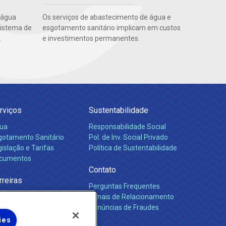
 água
Os serviços de abastecimento de água e
sistema de
esgotamento sanitário implicam em custos
.
e investimentos permanentes.
rviços
Sustentabilidade
ua
Responsabilidade Social
gotamento Sanitário
Pol. de Inv. Social Privado
islação e Tarifas
Política de Sustentabilidade
cumentos
Contato
rreiras
Perguntas Frequentes
Canais de Relacionamento
Denúncias de Fraudes
ies