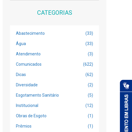
CATEGORIAS
Abastecimento
(33)
Água
(33)
Atendimento
(3)
Comunicados
(622)
Dicas
(62)
Diversidade
(2)
Esgotamento Sanitário
(5)
Institucional
(12)
Obras de Esgoto
(1)
Prêmios
(1)