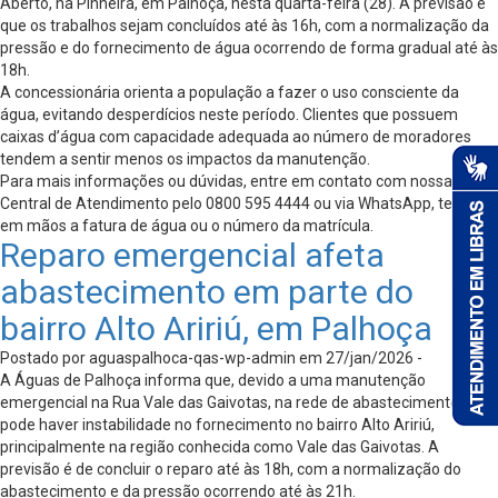
Aberto, na Pinheira, em Palhoça, nesta quarta-feira (28). A previsão é
que os trabalhos sejam concluídos até às 16h, com a normalização da
pressão e do fornecimento de água ocorrendo de forma gradual até às
18h.
A concessionária orienta a população a fazer o uso consciente da
água, evitando desperdícios neste período. Clientes que possuem
caixas d’água com capacidade adequada ao número de moradores
tendem a sentir menos os impactos da manutenção.
Para mais informações ou dúvidas, entre em contato com nossa
Central de Atendimento pelo 0800 595 4444 ou via WhatsApp, tendo
em mãos a fatura de água ou o número da matrícula.
Reparo emergencial afeta
abastecimento em parte do
bairro Alto Aririú, em Palhoça
Postado por aguaspalhoca-qas-wp-admin em 27/jan/2026 -
A Águas de Palhoça informa que, devido a uma manutenção
emergencial na Rua Vale das Gaivotas, na rede de abastecimento,
pode haver instabilidade no fornecimento no bairro Alto Aririú,
principalmente na região conhecida como Vale das Gaivotas. A
previsão é de concluir o reparo até às 18h, com a normalização do
abastecimento e da pressão ocorrendo até às 21h.